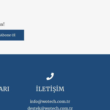
un!
Abone Ol
ARI
İLETİŞİM
info@wotech.com.tr
destek@wotech.com.tr