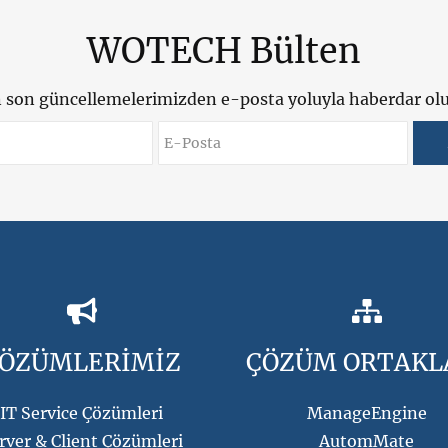
WOTECH Bülten
 son güncellemelerimizden e-posta yoluyla haberdar ol
Ad & Soyad
E-Posta
ÖZÜMLERİMİZ
ÇÖZÜM ORTAKL
IT Service Çözümleri
ManageEngine
rver & Client Çözümleri
AutomMate