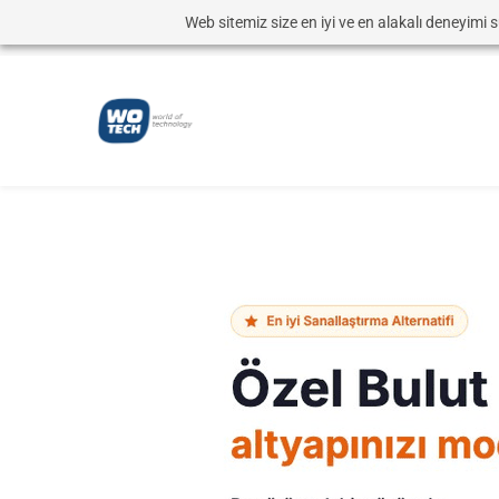
Web sitemiz size en iyi ve en alakalı deneyimi su
info@wotech.com.tr
0216 266 0513