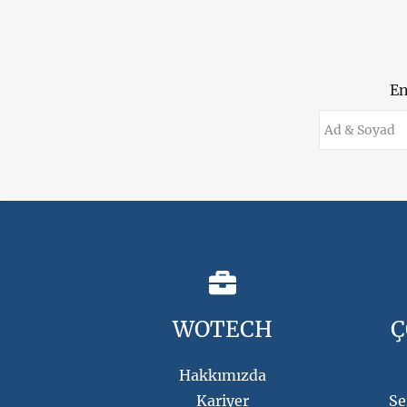
En
WOTECH
Ç
Hakkımızda
Kariyer
Se