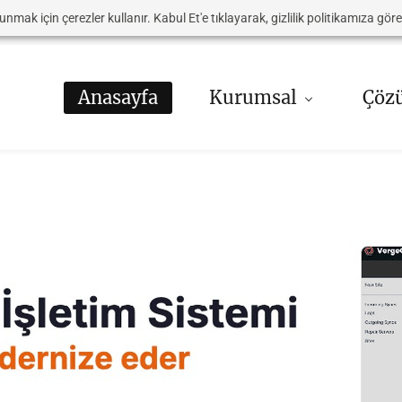
nmak için çerezler kullanır. Kabul Et'e tıklayarak, gizlilik politikamıza göre
Anasayfa
Kurumsal
Çöz